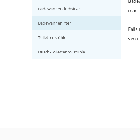
Badew
Badewannendrehsitze
man k
Badewannenlifter
Falls
Toilettenstühle
verei
Dusch-Toilettenrollstühle