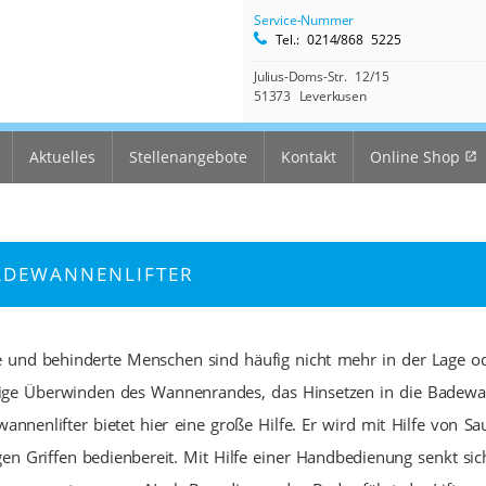
Service-Nummer
Tel.: 0214/868 5225
Julius-Doms-Str. 12/15
51373 Leverkusen
Aktuelles
Stellenangebote
Kontakt
Online Shop
ADEWANNENLIFTER
e und behinderte Menschen sind häufig nicht mehr in der Lage 
nige Überwinden des Wannenrandes, das Hinsetzen in die Badewa
annenlifter bietet hier eine große Hilfe. Er wird mit Hilfe von
en Griffen bedienbereit. Mit Hilfe einer Handbedienung senkt si