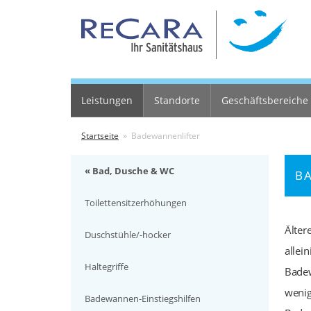
Leistungen
Standorte
Geschäftsbereiche
Startseite
» Badewannenlifter
« Bad, Dusche & WC
B
Toilettensitzerhöhungen
Älter
Duschstühle/-hocker
allei
Haltegriffe
Badew
wenig
Badewannen-Einstiegshilfen